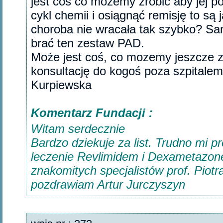
jest coś co mozemy zrobić aby jej p
cykl chemii i osiągnąć remisję to są 
choroba nie wracała tak szybko? Sa
brać ten zestaw PAD.
Może jest coś, co mozemy jeszcze 
konsultację do kogoś poza szpitale
Kurpiewska‎
Komentarz Fundacji :
Witam serdecznie
Bardzo dziekuje za list. Trudno mi 
leczenie Revlimidem i Dexametazo
znakomitych specjalistów prof. Piotr
pozdrawiam Artur Jurczyszyn