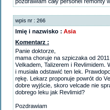
pozdrawiam cały personel remonty 
wpis nr : 266
Imię i nazwisko :
Asia
Komentarz :
Panie doktorze,
mama choruje na szpiczaka od 2011 
Velkadem, Talizerem i Revlimidem. W 
i musiała odstawić ten lek. Prawdop
rękę. Lekarz proponuje powrót do V
dobre wyjście, skoro velcade nie sp
dobrego leku jak Revlimid?
Pozdrawiam