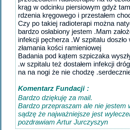
krąg w odcinku piersiowym gdyż tam 
rdzenia kręgowego i przestałem cho
Czy po takiej radioterapi można na
bardzo osłabiony jestem .Mam założo
infekcji pęcherza .W szpitalu doszło
złamania kości ramieniowej
Badania pod kątem szpiczaka wyszł
.w szpitalu też dostałem infekcji dr
na na nogi że nie chodzę .serdeczni
Komentarz Fundacji :
Bardzo dziękuję za mail.
Bardzo przepraszam ale nie jestem w 
sądzę że najważniejsze jest wyleczeni
pozdrawiam Artur Jurczyszyn