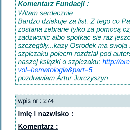
Komentarz Fundacji :
Witam serdecznie
Bardzo dziekuje za list. Z tego co P
zostana zebrane tylko za pomocą c
zadzwonic albo spotkac sie raz jes
szczegóły...kazy Osrodek ma swoja 
szpiczaku polecm rozdział pod autor
naszej ksiązki o szpiczaku:
http://a
vol=hematologia&part=5
pozdrawiam Artur Jurczyszyn
wpis nr : 274
Imię i nazwisko :
Komentarz :