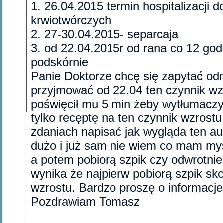
1. 26.04.2015 termin hospitalizacji 
krwiotwórczych
2. 27-30.04.2015- separcaja
3. od 22.04.2015r od rana co 12 go
podskórnie
Panie Doktorze chcę się zapytać od
przyjmować od 22.04 ten czynnik wz
poświęcił mu 5 min żeby wytłumaczyć
tylko recęptę na ten czynnik wzrost
zdaniach napisać jak wygląda ten au
dużo i już sam nie wiem co mam myśl
a potem pobiorą szpik czy odwrotnie.
wynika że najpierw pobiorą szpik sk
wzrostu. Bardzo proszę o informacje
Pozdrawiam Tomasz‎