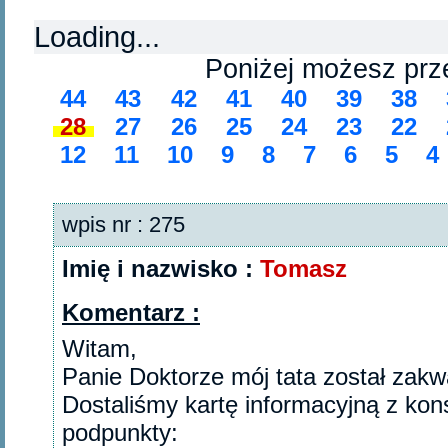
Loading...
Poniżej możesz prz
44
43
42
41
40
39
38
28
27
26
25
24
23
22
12
11
10
9
8
7
6
5
4
wpis nr : 275
Imię i nazwisko :
Tomasz
Komentarz :
Witam,
Panie Doktorze mój tata został zakw
Dostaliśmy kartę informacyjną z kons
podpunkty: