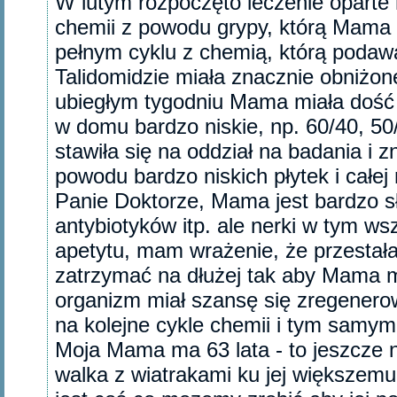
W lutym rozpoczęto leczenie oparte
chemii z powodu grypy, którą Mama p
pełnym cyklu z chemią, którą podawa
Talidomidzie miała znacznie obniżo
ubiegłym tygodniu Mama miała dość w
w domu bardzo niskie, np. 60/40, 50
stawiła się na oddział na badania i 
powodu bardzo niskich płytek i całej 
Panie Doktorze, Mama jest bardzo s
antybiotyków itp. ale nerki w tym w
apetytu, mam wrażenie, że przestała
zatrzymać na dłużej tak aby Mama m
organizm miał szansę się zregene
na kolejne cykle chemii i tym samy
Moja Mama ma 63 lata - to jeszcze ni
walka z wiatrakami ku jej większemu 