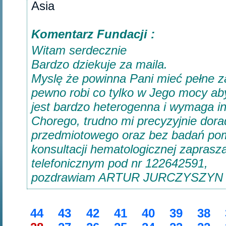
Asia‎
Komentarz Fundacji :
Witam serdecznie
Bardzo dziekuje za maila.
Myslę że powinna Pani mieć pełne z
pewno robi co tylko w Jego mocy ab
jest bardzo heterogenna i wymaga i
Chorego, trudno mi precyzyjnie dor
przedmiotowego oraz bez badań pomo
konsultacji hematologicznej zapras
telefonicznym pod nr 122642591,
pozdrawiam ARTUR JURCZYSZYN
44
43
42
41
40
39
38