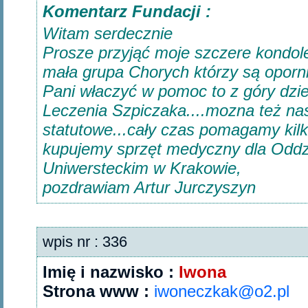
Komentarz Fundacji :
Witam serdecznie
Prosze przyjąć moje szczere kondole
mała grupa Chorych którzy są oporni 
Pani właczyć w pomoc to z góry dzi
Leczenia Szpiczaka....mozna też na
statutowe...cały czas pomagamy kil
kupujemy sprzęt medyczny dla Oddzi
Uniwersteckim w Krakowie,
pozdrawiam Artur Jurczyszyn
wpis nr : 336
Imię i nazwisko :
Iwona
Strona www :
iwoneczkak@o2.pl