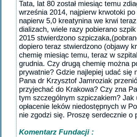
Tata, lat 80 został miesiąc temu zd
września 2014, najpierw krwotoki p
napierw 5,0 kreatynina we krwi tera
dializach, wiele razy pobierano szpik
2015 stwierdzono szpiczaka,(pobrano
dopiero teraz stwierdzono (objawy k
chemię miesiąc temu, teraz w szpita
grudnia. Czy drugą chemię można po
prywatnie? Gdzie najlepiej udać się 
Pana dr Krzysztof Jamroziak przeni
przyjechać do Krakowa? Czy zna Pan
tym szczególnym szpiczakiem? Jak u
opłacenie leków niedostępnych w Pol
nie zgodzi się. Proszę serdecznie o
Komentarz Fundacji :