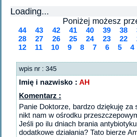
Loading...
Poniżej możesz prz
44
43
42
41
40
39
38
28
27
26
25
24
23
22
12
11
10
9
8
7
6
5
4
wpis nr : 345
Imię i nazwisko :
AH
Komentarz :
Panie Doktorze, bardzo dziękuję za 
nikt nam w ośrodku przeszczepowym n
Jeśli po ilu dniach brania antybioty
dodatkowe działania? Tato bierze Amo