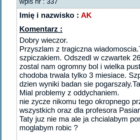
wpis nr : 337
Imię i nazwisko :
AK
Komentarz :
Dobry wieczor.
Przyszlam z tragiczna wiadomoscia.
szpiczakiem. Odszedl w czwartek 26 
zostal nam ogromny bol i wielka pustk
chodoba trwala tylko 3 miesiace. Szp
dzien wyniki badan sie pogarszaly.T
Mial problemy z oddychaniem.
nie zycze nikomu tego okropnego prz
wszystkich oraz dla profesora Pasia
Taty juz nie ma ale ja chcialabym 
moglabym robic ?‎