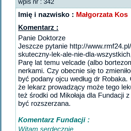
wpis nr : 342
Imię i nazwisko :
Małgorzata Kos
Komentarz :
Panie Doktorze
Jeszcze pytanie http://www.rmf24.pl
skuteczny-lek-ale-nie-dla-wszystki
Parę lat temu velcade (albo bortez
nerkami. Czy obecnie się to zmieniło
być podany ojcu według dr Robaka. O
że lekarz prowadzący może tego le
też środki od Mikołaja dla Fundacji
być rozszerzana.‎
Komentarz Fundacji :
Witam serdecznie