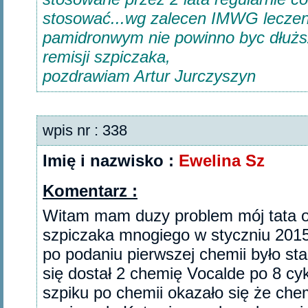
stosować...wg zalecen IMWG lecze
pamidronwym nie powinno byc dłuższe
remisji szpiczaka,
pozdrawiam Artur Jurczyszyn
wpis nr : 338
Imię i nazwisko :
Ewelina Sz
Komentarz :
Witam mam duzy problem mój tata 
szpiczaka mnogiego w styczniu 2015
po podaniu pierwszej chemii było sta
się dostał 2 chemię Vocalde po 8 cy
szpiku po chemii okazało się że che