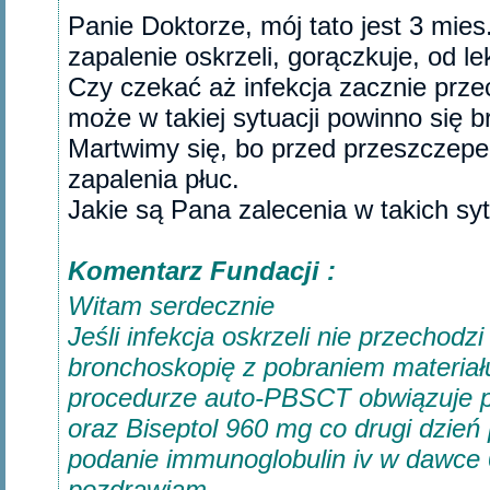
Panie Doktorze, mój tato jest 3 mies
zapalenie oskrzeli, gorączkuje, od l
Czy czekać aż infekcja zacznie prze
może w takiej sytuacji powinno się 
Martwimy się, bo przed przeszczepe
zapalenia płuc.
Jakie są Pana zalecenia w takich syt
Komentarz Fundacji :
Witam serdecznie
Jeśli infekcja oskrzeli nie przechod
bronchoskopię z pobraniem materiału
procedurze auto-PBSCT obwiązuje p
oraz Biseptol 960 mg co drugi dzień
podanie immunoglobulin iv w dawce 0
pozdrawiam