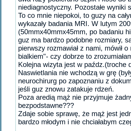
niediagnostyczny. Pozostałe wyniki 
To co mnie niepokoi, to guzy na cał
wykazały badania MRI. W lutym 200
(50mmx40mmx45mm, po badaniu hist
guz ma bardzo podobne rozmiary, są
pierwszy rozmawiał z nami, mówił o 
bialkiem"- czy dobrze to zrozumiała
Kolejna wizyta jest w paźdz.(troche 
Naswietlania nie wchodzą w grę (był
neurochirurg po zapoznaniu z dokum
jeśli guz znowu zatakuje rdzeń.
Poza aredią mąż nie przyjmuje żad
bezpodstawne???
Zdaje sobie sprawę, że mąż jest jed
bardzo młodym i nie chciałabym czeg