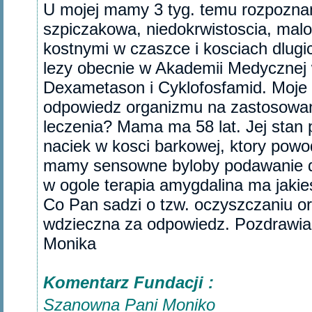
U mojej mamy 3 tyg. temu rozpoznano
szpiczakowa, niedokrwistoscia, malo
kostnymi w czaszce i kosciach dlug
lezy obecnie w Akademii Medycznej
Dexametason i Cyklofosfamid. Moje p
odpowiedz organizmu na zastosowan
leczenia? Mama ma 58 lat. Jej stan 
naciek w kosci barkowej, ktory powo
mamy sensowne byloby podawanie 
w ogole terapia amygdalina ma jaki
Co Pan sadzi o tzw. oczyszczaniu 
wdzieczna za odpowiedz. Pozdrawi
Monika‎
Komentarz Fundacji :
Szanowna Pani Moniko