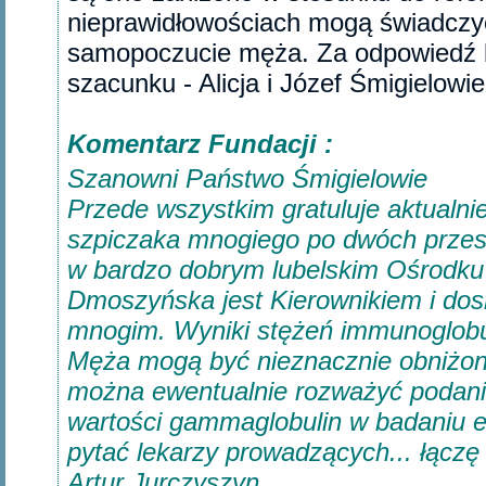
nieprawidłowościach mogą świadczyć?
samopoczucie męża. Za odpowiedź 
szacunku - Alicja i Józef Śmigielowie.
Komentarz Fundacji :
Szanowni Państwo Śmigielowie
Przede wszystkim gratuluje aktualnie
szpiczaka mnogiego po dwóch przeszc
w bardzo dobrym lubelskim Ośrodku
Dmoszyńska jest Kierownikiem i dos
mnogim. Wyniki stężeń immunoglob
Męża mogą być nieznacznie obniżone
można ewentualnie rozważyć podani
wartości gammaglobulin w badaniu el
pytać lekarzy prowadzących... łączę 
Artur Jurczyszyn