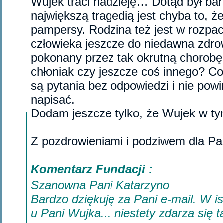
Wujek traci nadzieję… Dotąd był bard
największą tragedią jest chyba to, ż
pampersy. Rodzina też jest w rozpac
człowieka jeszcze do niedawna zdrow
pokonany przez tak okrutną chorobę.
chłoniak czy jeszcze coś innego? Co
są pytania bez odpowiedzi i nie pow
napisać.
Dodam jeszcze tylko, że Wujek w tym
Z pozdrowieniami i podziwem dla Pa
Komentarz Fundacji :
Szanowna Pani Katarzyno
Bardzo dziękuję za Pani e-mail. W i
u Pani Wujka... niestety zdarza się 