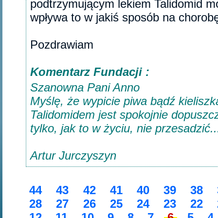
podtrzymującym lekiem Talidomid mo
wpływa to w jakiś sposób na chorob
Pozdrawiam‎
Komentarz Fundacji :
Szanowna Pani Anno
Myślę, że wypicie piwa bądź kieliszk
Talidomidem jest spokojnie dopuszcz
tylko, jak to w życiu, nie przesadzić
Artur Jurczyszyn
44
43
42
41
40
39
38
28
27
26
25
24
23
22
12
11
10
9
8
7
6
5
4