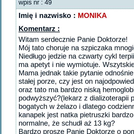
wpis nr : 49
Imię i nazwisko :
MONIKA
Komentarz :
Witam serdecznie Panie Doktorze!
Mój tato choruje na szpiczaka mnogi
Niedługo jedzie na czwarty cykl terp
ma apetyt i nie wymiotuje. Wszytski
Mama jednak takie pytanie odnośnie
stałej porze, czy jest on najodpowie
oraz tato ma bardzo niską hemoglobi
podwyższyć?(lekarz z dializoterapii 
bogatych w żelazo i dlatego codzien
kanapek jest natka pietruszki bardzo 
normalne, że schudł aż 13 kg?
Bardzo proszę Panie Doktorze o pom