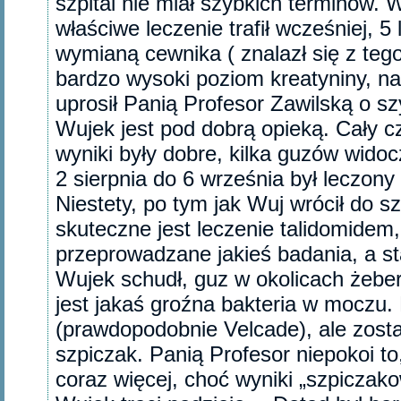
szpital nie miał szybkich terminów. 
właściwe leczenie trafił wcześniej, 5 
wymianą cewnika ( znalazł się z teg
bardzo wysoki poziom kreatyniny, na
uprosił Panią Profesor Zawilską o sz
Wujek jest pod dobrą opieką. Cały c
wyniki były dobre, kilka guzów wido
2 sierpnia do 6 września był leczony
Niestety, po tym jak Wuj wrócił do sz
skuteczne jest leczenie talidomidem, 
przeprowadzane jakieś badania, a s
Wujek schudł, guz w okolicach żeber
jest jakaś groźna bakteria w moczu
(prawdopodobnie Velcade), ale zosta
szpiczak. Panią Profesor niepokoi to
coraz więcej, choć wyniki „szpiczak