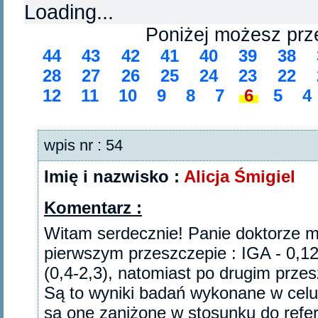
Loading...
Poniżej możesz prz
44
43
42
41
40
39
38
28
27
26
25
24
23
22
12
11
10
9
8
7
6
5
4
wpis nr : 54
Imię i nazwisko :
Alicja Śmigiel
Komentarz :
Witam serdecznie! Panie doktorze m
pierwszym przeszczepie : IGA - 0,12 
(0,4-2,3), natomiast po drugim przes
Są to wyniki badań wykonane w celu
są one zaniżone w stosunku do refer