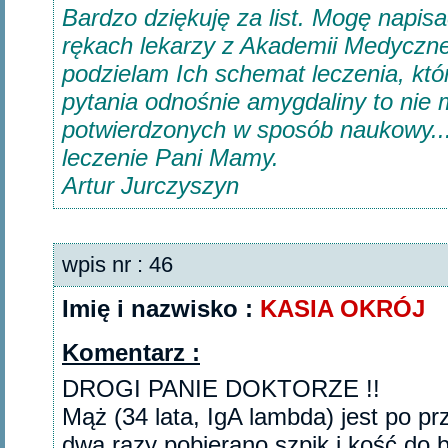
Bardzo dziękuję za list. Mogę napis
rękach lekarzy z Akademii Medyczne
podzielam Ich schemat leczenia, któ
pytania odnośnie amygdaliny to nie
potwierdzonych w sposób naukowy...
leczenie Pani Mamy.
Artur Jurczyszyn
wpis nr : 46
Imię i nazwisko :
KASIA OKRÓJ
Komentarz :
DROGI PANIE DOKTORZE !!
Mąż (34 lata, IgA lambda) jest po pr
dwa razy pobierano szpik i kość do b